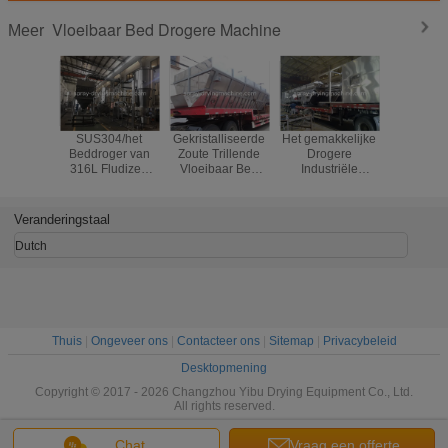
Vloeibaar Bed Drogere Machine
Meer
SUS304/het
Gekristalliseerde
Het gemakkelijke
Energi
Beddroger van
Zoute Trillende
Drogere
Borohydri
316L Fludized
Vloeibaar Bed
Industriële
het
voor
Drogere Machine
Drogende
besparing
Geneeskundeproduct
voor Chemische
Materiaal van het
Trillende 
met Automatische
Industrie
Verrichtings
de Vloeib
Veranderingstaal
Controle
Vloeibare Bed
Drogere 
voor
Controles
Dutch
Natriumformate
Poo
Thuis
|
Ongeveer ons
|
Contacteer ons
|
Sitemap
|
Privacybeleid
Desktopmening
Copyright © 2017 - 2026 Changzhou Yibu Drying Equipment Co., Ltd.
All rights reserved.
Chat
Vraag een offerte