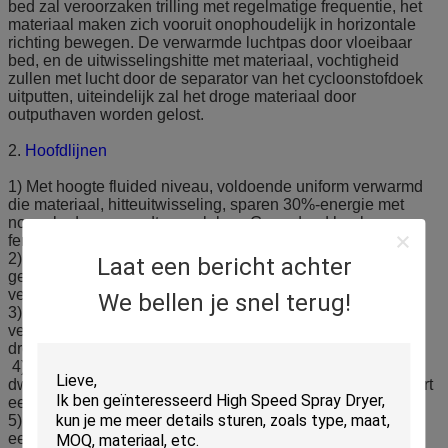
bed zal veroorzaken trilling met regelmatige frequentie, het
materiaal maken zich vooruit onophoudelijk in horizontale
richting bewegen. De verwarmde luchtpas door vloeibaar
bed, en de uitwisselingshitte met materiaal, vochtigheid
zullen met lucht door de separator van het cycloonstofdoek
uitputten, uiteindelijk zal het droge materiaal door
outputhaven worden gelost.
2.
Hoofdlijnen
1) Met hoogte fluided niveau, voldoende uniform verwarmd
die materiaal, hitteuitwisseling, sparen 30%-energie met
normale droger wordt vergeleken. Geen dood hoek en
fenomeen van uitgebroken.
2)
De aandrijving door vibramotor, stabiel in verrichting,
Laat een bericht achter
geschikt in onderhoud, met met geringe geluidssterkte,
veroorzaakt een lang beroepsleven.
We bellen je snel terug!
3)
Goed in regelbaar en breed in geschiktheid. De
verblijfstijd voor materiaal, dikte van materiële laag, het
drogen temperatuur allen kan aanpassen.
4) Met volledig het verzegelen van structuur, verhinder de
dwarsverontreiniging tussen grondstof en de lucht, verzekert
een schoon verrichtingsmilieu.
5) Met kussen het blokkeren, verminder vibrationforece om
een regelmatige voorwaarde te verzekeren.