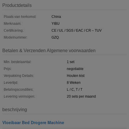
Productdetails
Plaats van herkomst:
China
Merknaam:
YIBU
Certificering:
CE / UL / SGS / EAC / CR – TUV
Modelnummer:
GZQ
Betalen & Verzenden Algemene voorwaarden
Min. bestelaantal:
1 set
Prijs:
negotiable
Verpakking Details:
Houten kist
Levertijd:
8 Weken
Betalingscondities:
L / C, T / T
Levering vermogen:
20 sets per maand
beschrijving
Vloeibaar Bed Drogere Machine