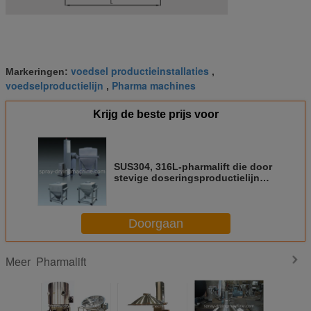
voedsel productieinstallaties
Markeringen:
,
voedselproductielijn
Pharma machines
,
Krijg de beste prijs voor
SUS304, 316L-pharmalift die door
stevige doseringsproductielijn
wordt gebruikt, bakmixer,
pakketmachine
Doorgaan
Pharmalift
Meer