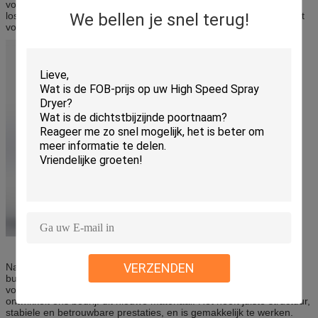
voeden van apparaat verdraait te verbinden, dan
lossingsvleugelklep opent, makend de materiële beweging aan het
We bellen je snel terug!
volgende procesmateriaal.
VERZENDEN
Na de brede absorptie van geavanceerde binnenlandse en
buitenlandse technologie, en het vergen van de specifieke
voorwaarden en de behoeften van deze industrie in overweging,
ontwikkelt ons bedrijf dit nieuwe materiaal. Het heeft juiste structuur,
stabiele en betrouwbare prestaties, en is gemakkelijk te werken.