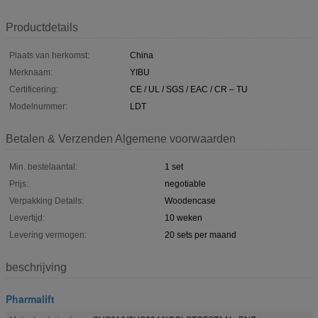
Productdetails
Plaats van herkomst:
China
Merknaam:
YIBU
Certificering:
CE / UL / SGS / EAC / CR – TU
Modelnummer:
LDT
Betalen & Verzenden Algemene voorwaarden
Min. bestelaantal:
1 set
Prijs:
negotiable
Verpakking Details:
Woodencase
Levertijd:
10 weken
Levering vermogen:
20 sets per maand
beschrijving
Pharmalift