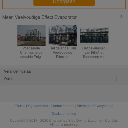
Doorgaan
Veelvoudige Effect Evaporator
Meer
Voedsel/de
Het dalende Film
Het beklimmen
Door:stu
Chemische de
Veelvoudige
van Film/het
Veelvoudi
Industrie Enige
Effect de
Toenemen van
Effect v
Effect Verticale
Distillateurstoom
Film Drievoudig
weiconcen
Externe Omloop
van de
Effect Evaporator
Evaporato
van de Evaporator
Evaporatoralcohol
Laag
Aftakking
Veranderingstaal
Lange Buis
Verwarmen
Energieverbruik
Voe
Dutch
Thuis
|
Ongeveer ons
|
Contacteer ons
|
Sitemap
|
Privacybeleid
Desktopmening
Copyright © 2017 - 2026 Changzhou Yibu Drying Equipment Co., Ltd.
All rights reserved.