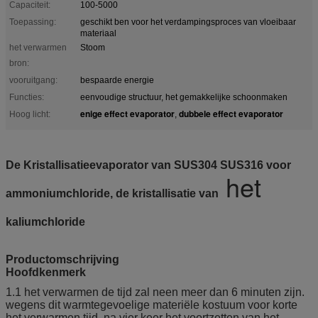
Capaciteit:
100-5000
Toepassing:
geschikt ben voor het verdampingsproces van vloeibaar
materiaal
het verwarmen
Stoom
bron:
vooruitgang:
bespaarde energie
Functies:
eenvoudige structuur, het gemakkelijke schoonmaken
enige effect evaporator
dubbele effect evaporator
Hoog licht:
,
De Kristallisatieevaporator van SUS304 SUS316 voor
het
ammoniumchloride, de kristallisatie van
kaliumchloride
Productomschrijving
Hoofdkenmerk
1.1 het verwarmen de tijd zal neen meer dan 6 minuten zijn.
wegens dit warmtegevoelige materiële kostuum voor korte
het verwarmen tijd, na vier keer het voortzetten van het