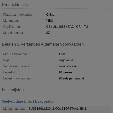
Productdetails
Plaats van herkomst:
China
Merknaam:
YIBU
Certificering:
CE / UL / SGS / EAC / CR – TU
Modelnummer:
SZ
Betalen & Verzenden Algemene voorwaarden
Min. bestelaantal:
1 set
Prijs:
negotiable
Verpakking Details:
Woodencase
Levertijd:
10 weken
Levering vermogen:
20 sets per maand
beschrijving
Veelvoudige Effect Evaporator
Metaalmateriaal:
SUS316/SUS304/KOOLSTOFSTAAL, ENZ.