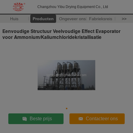
Changzhou Yibu Drying Equipment Co., Ltd
Huis
Producten
Ongeveer ons
Fabrieksreis
>>
Eenvoudige Structuur Veelvoudige Effect Evaporator
voor Ammonium/Kaliumchloridekristallisatie
Beste prijs
Contacteer ons