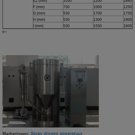
E2 (mm)
1050
1200
1640
F (mm)
750
1000
1250
G (mm)
530
1700
1750
H (mm)
530
1300
1800
I (mm)
530
1550
1600
tr>
Spray drogen apparatuur
Markeringen:
,