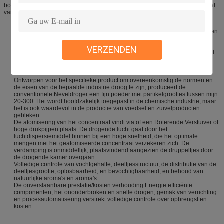
bodem van de droogtoren en van de cyclonen worden gelost. Het afvalgas zal
van ventilator worden gelost.
De conventionele de Neveldroger van YIBU wordt vloeibaar poeder op een
hoogst efficiënte manier. Het wordt gebruikt binnen gebieden zo divers
zoals de zuivelfabriek, het voedsel en de chemische industrieën waar het
VERZENDEN
roem voor zijn prestaties heeft gewonnen. Met meer dan 2.500 wereldwijd
geïnstalleerde neveldrogers, YIBU-combineert de Droger ervaring en
scherp-randtechnologie in toegevoegde waardeoplossingen voor zijn
klanten.
Ontworpen voor het specifieke product om overeenkomstig de normen en
de eisen van de bepaalde industrie droog te zijn, produceert de
conventionele Neveldroger een fijn poeder met partikelgroottes tussen mijn
20-300. Het wordt hoofdzakelijk toegepast in de chemische industrie, maar
het is ook waardevol in de productie van voedsel en zuivelproducten
gebleken.
De atomisering van het concentraat vindt via of een Roterende Verstuiver of
hoge drukpijpen plaats. De drogende lucht gaat door het
luchtdispersiemiddel binnen bij een hoge snelheid, die het optimale
mengen met het geatomiseerde concentraat verzekeren zich. De
verdamping is onmiddellijk, plaatsvindend aangezien de druppeltjes door
de drogende kamer overgaan.
Volledige controle van vochtgehalte, deeltjesstructuur, de distributie van de
deeltjesgrootte, oplosbaarheid, en bevochtigbaarheid, en behoud van
natuurlijke aroma's en aroma's.
De onverslaanbare prestatie/kosten verhouding Energie efficiënte
componenten, het ononderbroken en snelle drogen, gemak van verrichting
en procesautomatisering verstrekt volledige controle over opbrengst en
kosten.