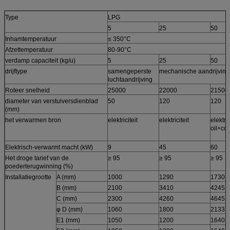
Type
LPG
5
25
50
Inhamtemperatuur
≤ 350°C
Afzettemperatuur
80-90°C
verdamp capaciteit (kg/u)
5
25
50
drijftype
samengeperste
mechanische aandrijving
luchtaandrijving
Roteer snelheid
25000
22000
21500
diameter van verstuiversdienblad
50
120
120
(mm)
het verwarmen bron
elektriciteit
elektriciteit
elektri
oil+co
Elektrisch-verwarmt macht (kW)
9
45
60
Het droge tarief van de
≥ 95
≥ 95
≥ 95
poederterugwinning (%)
Installatiegrootte
A (mm)
1000
1290
1730
B (mm)
2100
3410
4245
C (mm)
2300
4260
4645
φ D (mm)
1060
1800
2133
E1 (mm)
1050
1200
1640