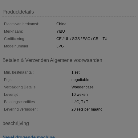
Productdetails
Plaats van herkomst:
China
Merknaam:
YIBU
Certificering:
CE / UL / SGS / EAC / CR – TU
Modelnummer:
LPG
Betalen & Verzenden Algemene voorwaarden
Min. bestelaantal:
1 set
Prijs:
negotiable
Verpakking Details:
Woodencase
Levertijd:
10 weken
Betalingscondities:
L / C, T / T
Levering vermogen:
20 sets per maand
beschrijving
Nevel drogende machine