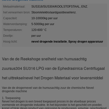
Metaalmateriaal:
SUS316/SUS304/KOOLSTOFSTAAL, ENZ.
het verwarmen bron:
Stoom/elektro/aardgas/diesel/enz.
Capaciteit:
10-10000kg per uur
Waterverdamping:
5-5000kg per uur
Temperaturen:
120-600 ' C
Deeltje:
per uur
nevel drogende installatie
Spray drogen apparatuur
Hoog licht:
,
Van de de Reekshoge snelheid van humusachtig
zuursus304 SU316 LPG van de Ephedrasinica Centrifugaal
het uittrekselnevel het Drogen Materiaal voor levensmiddel
Van de de drogernevel van de humusachtig zuur de chemische Nevel
drogende machine
1. Toepassing
Nevel het drogen is een breed toegepast proces in de vloeibaar proces
vormende en drogende industrie. In het bijzonder is het geschikt om poeder,
korrel of blok stevig product van oplossing te produceren, emulsie, opschortend