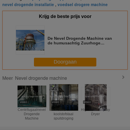
nevel drogende installatie
voedsel drogere machine
,
Krijg de beste prijs voor
De Nevel Drogende Machine van
de humusachtig Zuurhoge
snelheid, Kleine de Neveldroger
van Filtermat van de
Laboratoriumschaal
Doorgaan
Nevel drogende machine
Meer
Centrifugaalnevel
316L of
High Speed Spray
SUS304 
Drogende
koolstofstaal
Dryer
van de
Machine
spuitdroging
snelhei
centrifuga
voor melk