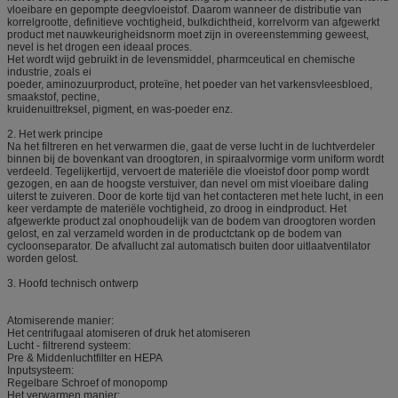
vloeibare en gepompte deegvloeistof. Daarom wanneer de distributie van
korrelgrootte, definitieve vochtigheid, bulkdichtheid, korrelvorm van afgewerkt
product met nauwkeurigheidsnorm moet zijn in overeenstemming geweest,
nevel is het drogen een ideaal proces.
Het wordt wijd gebruikt in de levensmiddel, pharmceutical en chemische
industrie, zoals ei
poeder, aminozuurproduct, proteïne, het poeder van het varkensvleesbloed,
smaakstof, pectine,
kruidenuittreksel, pigment, en was-poeder enz.
2. Het werk principe
Na het filtreren en het verwarmen die, gaat de verse lucht in de luchtverdeler
binnen bij de bovenkant van droogtoren, in spiraalvormige vorm uniform wordt
verdeeld. Tegelijkertijd, vervoert de materiële die vloeistof door pomp wordt
gezogen, en aan de hoogste verstuiver, dan nevel om mist vloeibare daling
uiterst te zuiveren. Door de korte tijd van het contacteren met hete lucht, in een
keer verdampte de materiële vochtigheid, zo droog in eindproduct. Het
afgewerkte product zal onophoudelijk van de bodem van droogtoren worden
gelost, en zal verzameld worden in de productctank op de bodem van
cycloonseparator. De afvallucht zal automatisch buiten door uitlaatventilator
worden gelost.
3. Hoofd technisch ontwerp
Atomiserende manier:
Het centrifugaal atomiseren of druk het atomiseren
Lucht - filtrerend systeem:
Pre & Middenluchtfilter en HEPA
Inputsysteem:
Regelbare Schroef of monopomp
Het verwarmen manier: